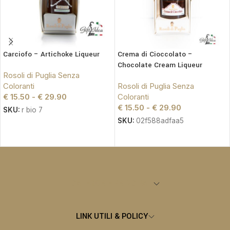
Carciofo – Artichoke Liqueur
Crema di Cioccolato –
Chocolate Cream Liqueur
Rosoli di Puglia Senza
Coloranti
Rosoli di Puglia Senza
€
15.50
-
€
29.90
Coloranti
€
15.50
-
€
29.90
SKU:
r bio 7
SKU:
02f588adfaa5
SCEGLI
SCEGLI
CATEGORIE PRINCIPALI
LINK UTILI & POLICY