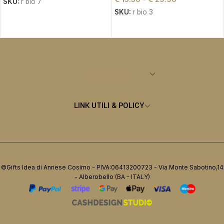
SKU:
r bio 7
SKU:
r bio 3
SCEGLI
SCEGLI
CATEGORIE PRINCIPALI
LINK UTILI & POLICY
©Gifts Idea di Annese Cosimo - PIVA:06413200723 - Via Monte Sabotino,14
- Alberobello (BA - ITALY)