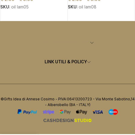
SKU:
oil lam05
SKU:
oil lam08
SCEGLI
SCEGLI
CATEGORIE PRINCIPALI
LINK UTILI & POLICY
©Gifts Idea di Annese Cosimo - PIVA:06413200723 - Via Monte Sabotino,14
- Alberobello (BA - ITALY)