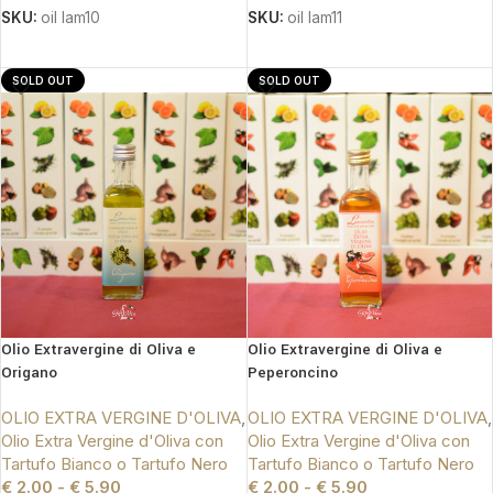
SKU:
oil lam10
SKU:
oil lam11
SCEGLI
SCEGLI
SOLD OUT
SOLD OUT
Olio Extravergine di Oliva e
Olio Extravergine di Oliva e
Origano
Peperoncino
OLIO EXTRA VERGINE D'OLIVA
,
OLIO EXTRA VERGINE D'OLIVA
,
Olio Extra Vergine d'Oliva con
Olio Extra Vergine d'Oliva con
Tartufo Bianco o Tartufo Nero
Tartufo Bianco o Tartufo Nero
€
2.00
-
€
5.90
€
2.00
-
€
5.90