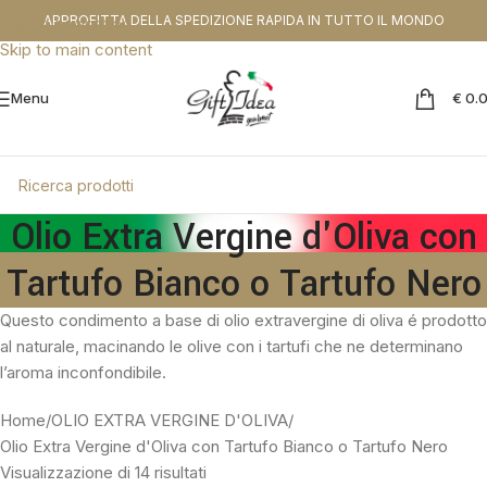
CODICE SCONTO DA APPLICARE NEL CHEKOUT:
PROMOGIFT15 FINO AL
APPROFITTA DELLA SPEDIZIONE RAPIDA IN TUTTO IL MONDO
Skip to navigation
31.08.26
Skip to main content
Menu
€
0.
Olio Extra Vergine d'Oliva con
Tartufo Bianco o Tartufo Nero
Questo condimento a base di olio extravergine di oliva é prodotto
al naturale, macinando le olive con i tartufi che ne determinano
l’aroma inconfondibile.
Home
OLIO EXTRA VERGINE D'OLIVA
Olio Extra Vergine d'Oliva con Tartufo Bianco o Tartufo Nero
Visualizzazione di 14 risultati