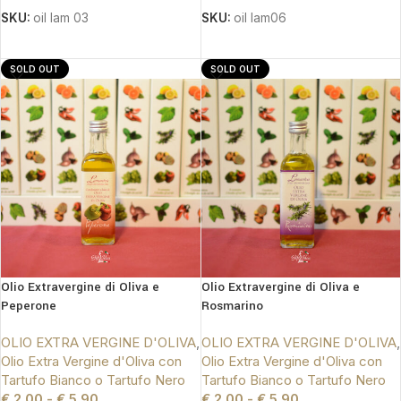
SKU:
oil lam 03
SKU:
oil lam06
SCEGLI
SCEGLI
SOLD OUT
SOLD OUT
Olio Extravergine di Oliva e
Olio Extravergine di Oliva e
Peperone
Rosmarino
OLIO EXTRA VERGINE D'OLIVA
,
OLIO EXTRA VERGINE D'OLIVA
,
Olio Extra Vergine d'Oliva con
Olio Extra Vergine d'Oliva con
Tartufo Bianco o Tartufo Nero
Tartufo Bianco o Tartufo Nero
€
2.00
-
€
5.90
€
2.00
-
€
5.90