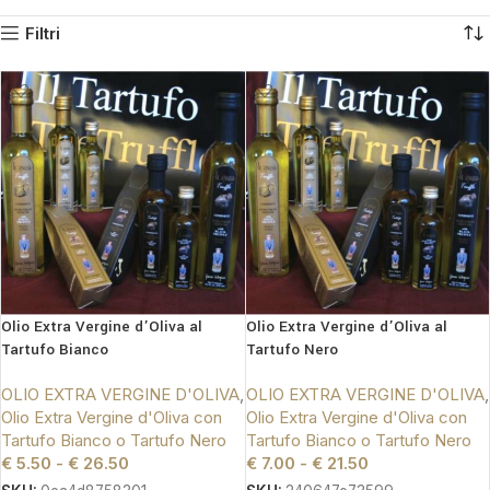
Filtri
Olio Extra Vergine d’Oliva al
Olio Extra Vergine d’Oliva al
Tartufo Bianco
Tartufo Nero
OLIO EXTRA VERGINE D'OLIVA
,
OLIO EXTRA VERGINE D'OLIVA
,
Olio Extra Vergine d'Oliva con
Olio Extra Vergine d'Oliva con
Tartufo Bianco o Tartufo Nero
Tartufo Bianco o Tartufo Nero
€
5.50
-
€
26.50
€
7.00
-
€
21.50