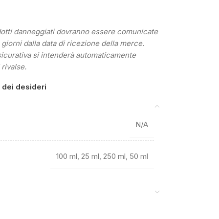
odotti danneggiati dovranno essere comunicate
) giorni dalla data di ricezione della merce.
sicurativa si intenderà automaticamente
 rivalse.
a dei desideri
N/A
100 ml
,
25 ml
,
250 ml
,
50 ml