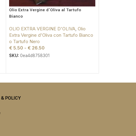
Olio Extra Vergine d’Oliva al Tartufo
Bianco
Olio Extravergine
OLIO EXTRA VERGINE D'OLIVA
,
Olio
OLIO EXTRA VE
Extra Vergine d'Oliva con Tartufo Bianco
Extra Vergine d'
o Tartufo Nero
o Tartufo Nero
€
5.50
-
€
26.50
€
2.00
-
€
5.90
SKU:
0ea4d8758301
SKU:
oil lam11
I & POLICY
e