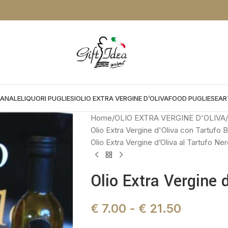
NTO DA APPLICARE NEL CHEKOUT:
PROMOGIFT15 FINO AL 31.08.26
IANALE
LIQUORI PUGLIESI
OLIO EXTRA VERGINE D’OLIVA
FOOD PUGLIESE
AR
Home
OLIO EXTRA VERGINE D'OLIVA
Olio Extra Vergine d'Oliva con Tartufo 
Olio Extra Vergine d’Oliva al Tartufo Ne
Olio Extra Vergine 
€
7.00
-
€
21.50