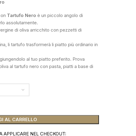
ro
 con
Tartufo Nero
è un piccolo angolo di
arlo assolutamente.
ergine di oliva arricchito con pezzetti di
, li tartufo trasformerà li piatto più ordinario in
ggiungendolo al tuo piatto preferito. Prova
liva al tartufo nero con pasta, piatti a base di
I AL CARRELLO
A APPLICARE NEL CHECKOUT: