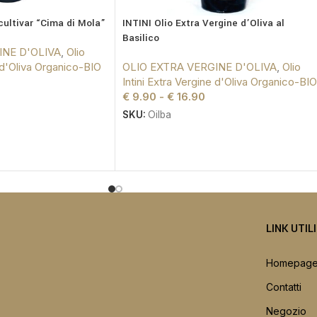
ultivar “Cima di Mola”
INTINI Olio Extra Vergine d’Oliva al
Basilico
INE D'OLIVA
,
Olio
e d'Oliva Organico-BIO
OLIO EXTRA VERGINE D'OLIVA
,
Olio
Intini Extra Vergine d'Oliva Organico-BIO
€
9.90
-
€
16.90
SKU:
Oilba
LINK UTIL
Homepag
Contatti
Negozio