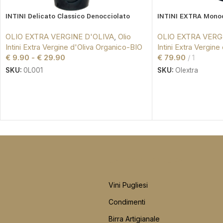
INTINI Delicato Classico Denocciolato
INTINI EXTRA Monoc
OLIO EXTRA VERGINE D'OLIVA
,
Olio
OLIO EXTRA VERG
Intini Extra Vergine d'Oliva Organico-BIO
Intini Extra Vergin
€
9.90
-
€
29.90
€
79.90
1
SKU:
0L001
SKU:
Olextra
CATEGORIE PRINCIPALI
Vini Pugliesi
Condimenti
Birra Artigianale