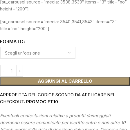
[su_carousel source=”media: 3538,3539″ items=”3″ title=”no”
height=”200″]
[su_carousel source=”media: 3540,3541,3543″ items=”3″
title=”no” height=”200″]
FORMATO
AGGIUNGI AL CARRELLO
APPROFITTA DEL CODICE SCONTO DA APPLICARE NEL
CHECKOUT:
PROMOGIFT10
Eventuali contestazioni relative a prodotti danneggiati
dovranno essere comunicate per iscritto entro e non oltre 10
(dieci) giorni dalla data di ricezione della merce. Decorso tale