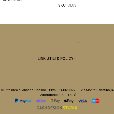
SKU:
Olextra
SKU:
OL03
AGGIUNGI AL CARRELLO
SCEGLI
CATEGORIE PRINCIPALI
LINK UTILI & POLICY
©Gifts Idea di Annese Cosimo - PIVA:06413200723 - Via Monte Sabotino,14
- Alberobello (BA - ITALY)