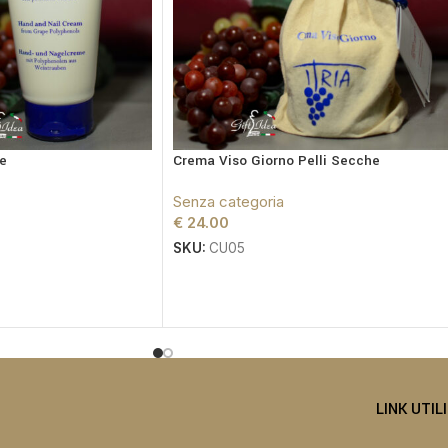
e
Crema Viso Giorno Pelli Secche
Senza categoria
€
24.00
SKU:
CU05
LINK UTIL