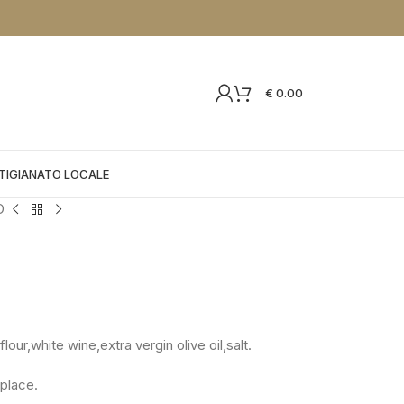
€
0.00
TIGIANATO LOCALE
O
ur,white wine,extra vergin olive oil,salt.
place.