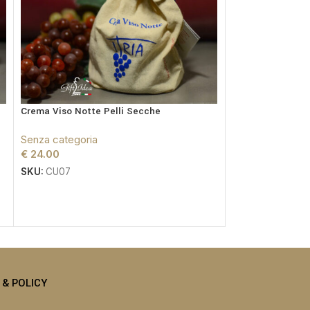
Crema Viso Notte Pelli Secche
Primitivo Grape 
Senza categoria
Senza categoria
€
24.00
€
7.50
SKU:
CU07
SKU:
VP02
I & POLICY