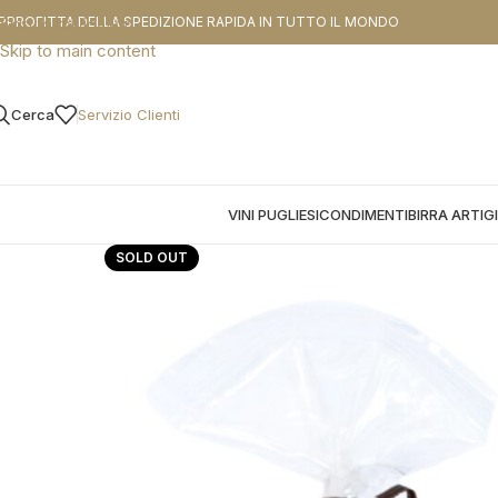
CODICE SCO
PPROFITTA DELLA SPEDIZIONE RAPIDA IN TUTTO IL MONDO
Skip to navigation
Skip to main content
Cerca
Servizio Clienti
VINI PUGLIESI
CONDIMENTI
BIRRA ARTIG
SOLD OUT