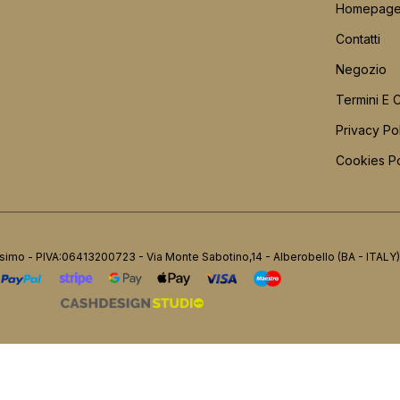
Homepag
Contatti
Negozio
Termini E 
Privacy Po
Cookies Po
simo - PIVA:06413200723 - Via Monte Sabotino,14 - Alberobello (BA - ITALY)