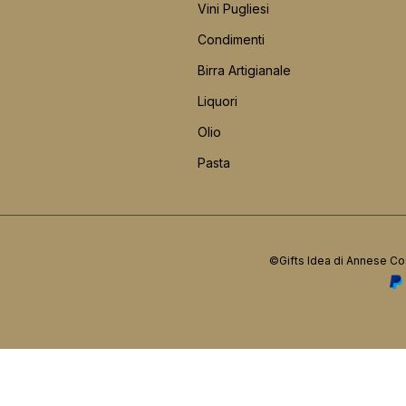
Vini Pugliesi
Condimenti
Birra Artigianale
Liquori
Olio
Pasta
©Gifts Idea di Annese Co