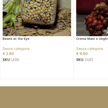
Beans at the Eye
Crema Mani e Unghi
Senza categoria
Senza categoria
€
2.80
€
6.90
SKU:
LE06
SKU:
CU01
CATEGORIE PRINCIPALI