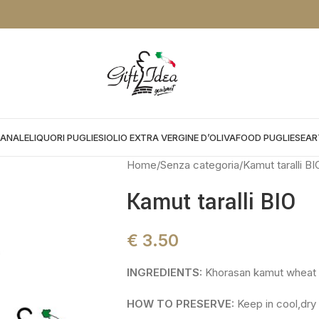
NTO DA APPLICARE NEL CHEKOUT:
PROMOGIFT15 FINO AL 31.08.26
IANALE
LIQUORI PUGLIESI
OLIO EXTRA VERGINE D’OLIVA
FOOD PUGLIESE
AR
Home
Senza categoria
Kamut taralli BI
Kamut taralli BIO
€
3.50
INGREDIENTS:
Khorasan kamut wheat flo
HOW TO PRESERVE:
Keep in cool,dry 