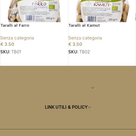
Taralli al Farro
Taralli al Kamut
Senza categoria
Senza categoria
€
3.50
€
3.50
SKU:
TB01
SKU:
TB02
SCEGLI
SCEGLI
CATEGORIE PRINCIPALI
LINK UTILI & POLICY