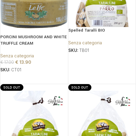
Spelled Taralli BIO
PORCINI MUSHROOM AND WHITE
Senza categoria
TRUFFLE CREAM
SKU:
TB01
Senza categoria
LEGGI TUTTO
€
13.90
€
17.00
SKU:
CT01
LEGGI TUTTO
SOLD OUT
SOLD OUT