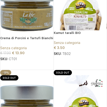
Kamut taralli BIO
Crema di Porcini e Tartufi Bianchi
Senza categoria
€
3.50
Senza categoria
€
13.90
€
17.00
SKU:
TB02
SKU:
CT01
SCEGLI
LEGGI TUTTO
-18%
SOLD OUT
SOLD OUT