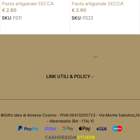
Pasta artigianale SECCA
Pasta artigianale SECCA
€
2.80
€
2.90
SKU:
PS11
SKU:
PS23
AGGIUNGI AL CARRELLO
AGGIUNGI AL CARRELLO
CATEGORIE PRINCIPALI
LINK UTILI & POLICY
©Gifts Idea di Annese Cosimo - PIVA:06413200723 - Via Monte Sabotino,14
- Alberobello (BA - ITALY)