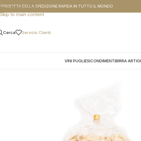
CODICE SCO
PPROFITTA DELLA SPEDIZIONE RAPIDA IN TUTTO IL MONDO
Skip to navigation
Skip to main content
Cerca
Servizio Clienti
VINI PUGLIESI
CONDIMENTI
BIRRA ARTIG