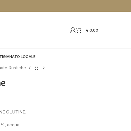
€
0.00
TIGIANATO LOCALE
nate Rustiche
he
ENE GLUTINE.
0%, acqua.