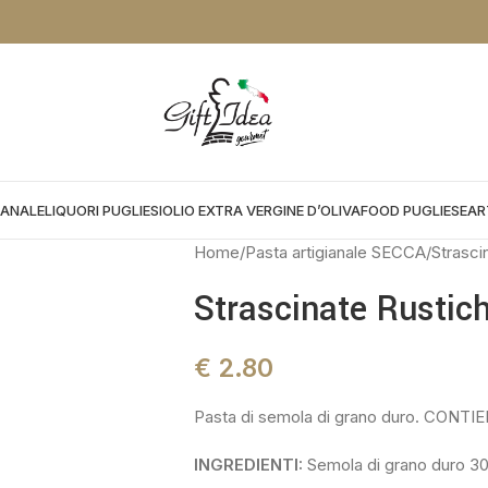
NTO DA APPLICARE NEL CHEKOUT:
PROMOGIFT15 FINO AL 31.08.26
IANALE
LIQUORI PUGLIESI
OLIO EXTRA VERGINE D’OLIVA
FOOD PUGLIESE
AR
Home
Pasta artigianale SECCA
Strasci
Strascinate Rustic
€
2.80
Pasta di semola di grano duro. CONTI
INGREDIENTI:
Semola di grano duro 3