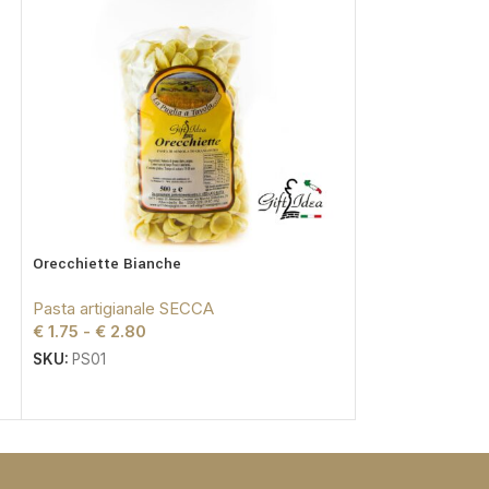
Orecchiette Bianche
Orecchiette Tric
Pasta artigianale SECCA
Pasta artigiana
€
1.75
-
€
2.80
€
1.75
-
€
2.80
SKU:
PS01
SKU:
PS02