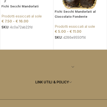
Fichi Secchi Mandorlati
Fichi Secchi Mandorlati al
Prodotti essiccati al sole
Cioccolato Fondente
€
7.50
-
€
16.00
Prodotti essiccati al sole
SKU:
4c0a72ab22fd
€
5.00
-
€
11.00
SCEGLI
SKU:
d286e9550f14
SCEGLI
CATEGORIE PRINCIPALI
LINK UTILI & POLICY