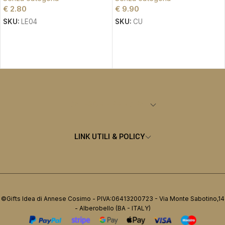
€
2.80
€
9.90
SKU:
LE04
SKU:
CU
LEGGI TUTTO
LEGGI TUTTO
CATEGORIE PRINCIPALI
LINK UTILI & POLICY
©Gifts Idea di Annese Cosimo - PIVA:06413200723 - Via Monte Sabotino,14
- Alberobello (BA - ITALY)