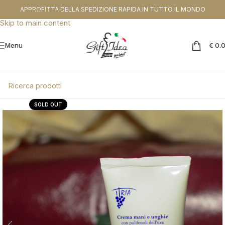
CODICE SCONTO DA APPLICARE NEL CHEKOUT:
PROMOGIFT15 FINO AL
APPROFITTA DELLA SPEDIZIONE RAPIDA IN TUTTO IL MONDO
Skip to navigation
31.08.26
Skip to main content
Menu
€
0.
SOLD OUT