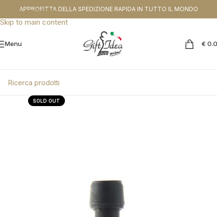
CODICE SCONTO DA APPLICARE NEL CHEKOUT:
PROMOGIFT15 FINO AL
APPROFITTA DELLA SPEDIZIONE RAPIDA IN TUTTO IL MONDO
Skip to navigation
31.08.26
Skip to main content
Menu
€
0.
SOLD OUT