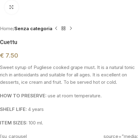
Click to enlarge
Home
Senza categoria
Cuettu
€
7.50
Sweet syrup of Pugliese cooked grape must.
It is a natural tonic
rich in antioxidants and suitable for all ages. It is excellent on
desserts, ice cream and fruit. To be served hot or cold.
HOW TO PRESERVE:
use at room temperature.
SHELF LIFE:
4 years
ITEM SIZES:
100 ml.
[su_carousel source=”media: