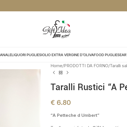
NTO DA APPLICARE NEL CHEKOUT:
PROMOGIFT15 FINO AL 31.08.26
IANALE
LIQUORI PUGLIESI
OLIO EXTRA VERGINE D’OLIVA
FOOD PUGLIESE
AR
Home
PRODOTTI DA FORNO
Taralli sa
Taralli Rustici “A 
€
6.80
“A Petteche d Umbert”