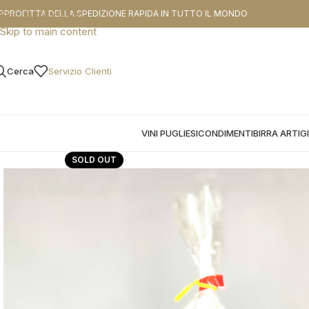
CODICE SCO
PPROFITTA DELLA SPEDIZIONE RAPIDA IN TUTTO IL MONDO
Skip to navigation
Skip to main content
Cerca
Servizio Clienti
VINI PUGLIESI
CONDIMENTI
BIRRA ARTIG
SOLD OUT