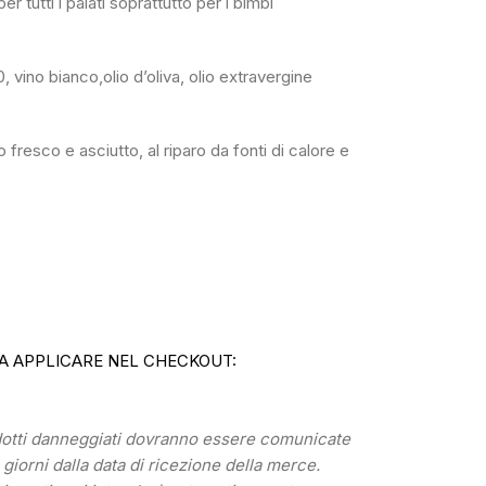
er tutti i palati soprattutto per i bimbi
, vino bianco,olio d’oliva, olio extravergine
fresco e asciutto, al riparo da fonti di calore e
A APPLICARE NEL CHECKOUT:
odotti danneggiati dovranno essere comunicate
) giorni dalla data di ricezione della merce.