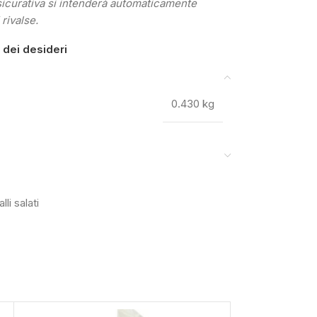
sicurativa si intenderà automaticamente
 rivalse.
a dei desideri
0.430 kg
lli salati