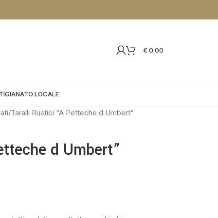
€
0.00
TIGIANATO LOCALE
lati
Taralli Rustici “A Petteche d Umbert”
Petteche d Umbert”