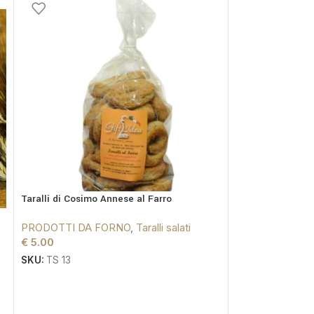
Taralli di Cosimo Annese al Farro
Taralli di Cosim
PRODOTTI DA FORNO
,
Taralli salati
PRODOTTI DA 
€
5.00
€
4.95
SKU:
TS 13
SKU:
TS 09