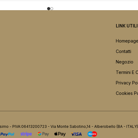
LINK UTIL
Homepag
Contatti
Negozio
Termini E 
Privacy Po
Cookies Po
simo - PIVA:06413200723 - Via Monte Sabotino,14 - Alberobello (BA - ITALY)