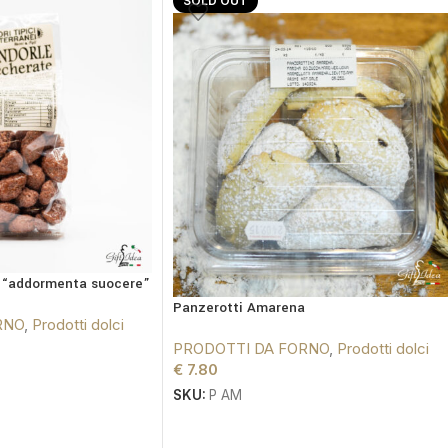
SOLD OUT
e “addormenta suocere”
Panzerotti Amarena
RNO
,
Prodotti dolci
PRODOTTI DA FORNO
,
Prodotti dolci
€
7.80
SKU:
P AM