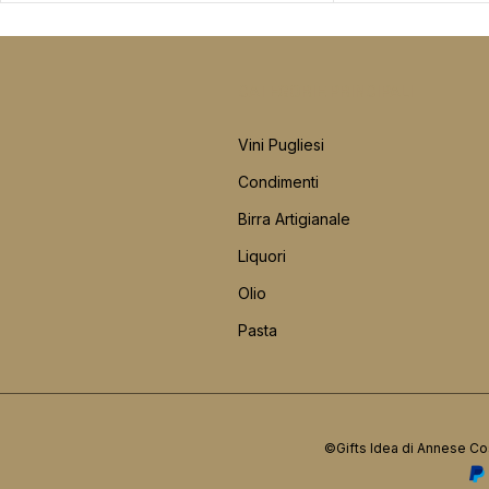
CATEGORIE PRINCIPALI
Vini Pugliesi
Condimenti
Birra Artigianale
Liquori
Olio
Pasta
©Gifts Idea di Annese Co