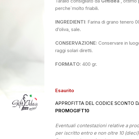
Tarallo consigliato da
GiftIdea
, ottimo p
perche`molto friabili.
INGREDIENTI:
Farina di grano tenero 00
d’oliva, sale.
CONSERVAZIONE:
Conservare in luogo 
raggi solari diretti.
FORMATO:
400 gr.
Esaurito
APPROFITTA DEL CODICE SCONTO D
PROMOGIFT10
Eventuali contestazioni relative a pr
per iscritto entro e non oltre 10 (dieci