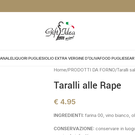
NTO DA APPLICARE NEL CHEKOUT:
PROMOGIFT15 FINO AL 31.08.26
IANALE
LIQUORI PUGLIESI
OLIO EXTRA VERGINE D’OLIVA
FOOD PUGLIESE
AR
Home
PRODOTTI DA FORNO
Taralli sa
Taralli alle Rape
€
4.95
INGREDIENTI:
farina 00, vino bianco, oli
CONSERVAZIONE:
conservare in luogo 