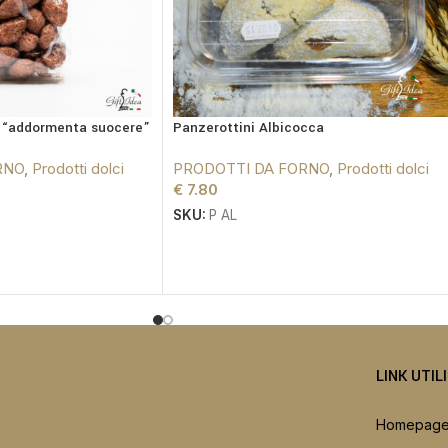
e “addormenta suocere”
Panzerottini Albicocca
RNO
,
Prodotti dolci
PRODOTTI DA FORNO
,
Prodotti dolci
€
7.80
SKU:
P AL
LINK UTIL
Homepag