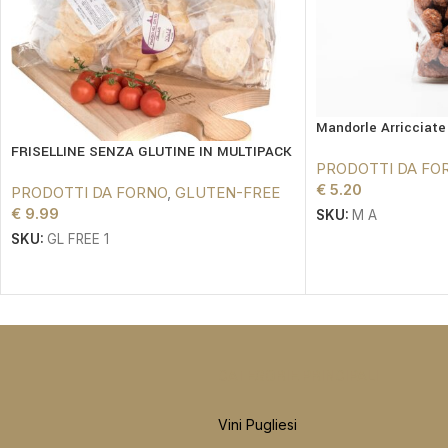
Mandorle Arricciat
FRISELLINE SENZA GLUTINE IN MULTIPACK
PRODOTTI DA FO
€
5.20
PRODOTTI DA FORNO
,
GLUTEN-FREE
€
9.99
SKU:
M A
SKU:
GL FREE 1
CATEGORIE PRINCIPALI
Vini Pugliesi