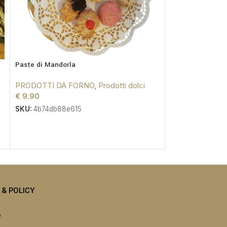
Paste di Mandorla
Taralli del Conta
(consigliato)
PRODOTTI DA FORNO
,
Prodotti dolci
€
9.90
PRODOTTI DA 
€
4.95
-
€
7.80
SKU:
4b74db88e615
SKU:
TS03
I & POLICY
e