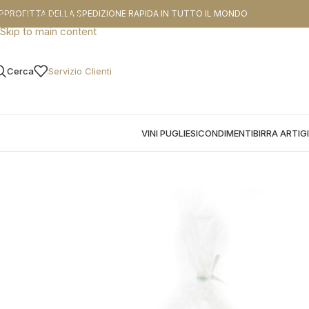
CODICE SCO
PPROFITTA DELLA SPEDIZIONE RAPIDA IN TUTTO IL MONDO
Skip to navigation
Skip to main content
Cerca
Servizio Clienti
VINI PUGLIESI
CONDIMENTI
BIRRA ARTIG