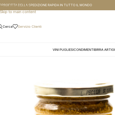
CODICE SCO
PPROFITTA DELLA SPEDIZIONE RAPIDA IN TUTTO IL MONDO
Skip to navigation
Skip to main content
Cerca
Servizio Clienti
VINI PUGLIESI
CONDIMENTI
BIRRA ARTIG