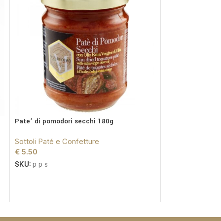
Pate’ di pomodori secchi 180g
Sott’Olio in Extr
Champignon grigl
Sottoli Paté e Confetture
€
5.50
Sottoli Paté e C
€
9.50
SKU:
p p s
SKU:
fcg