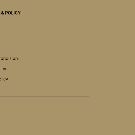
I & POLICY
e
Condizioni
licy
licy