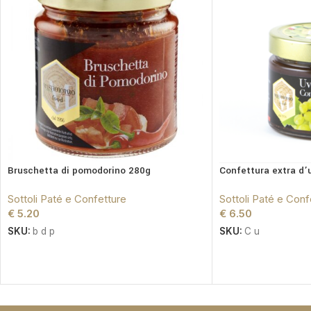
Bruschetta di pomodorino 280g
Confettura extra d’u
Sottoli Paté e Confetture
Sottoli Paté e Conf
€
5.20
€
6.50
SKU:
b d p
SKU:
C u