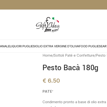
NTO DA APPLICARE NEL CHEKOUT:
PROMOGIFT15 FINO AL 31.08.26
IANALE
LIQUORI PUGLIESI
OLIO EXTRA VERGINE D’OLIVA
FOOD PUGLIESE
AR
Home
Sottoli Paté e Confetture
Pesto 
Pesto Bacà 180g
€
6.50
PATE’
Condimento pronto a base di olio extra 