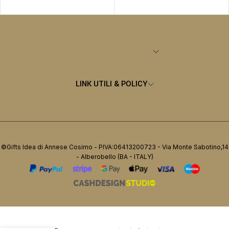
CATEGORIE PRINCIPALI
LINK UTILI & POLICY
©Gifts Idea di Annese Cosimo - PIVA:06413200723 - Via Monte Sabotino,14
- Alberobello (BA - ITALY)
ANFORA