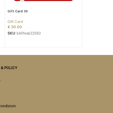
Gift Card 30
Gift Card 70
Gift Card
Gift Card
€
30.00
€
70.00
SKU:
b46feab22580
SKU:
5881a6fbf6
I & POLICY
e
Condizioni