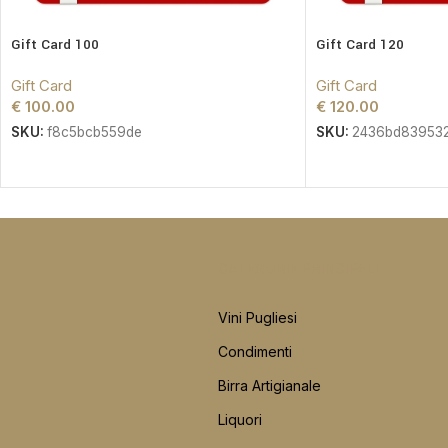
Gift Card 100
Gift Card 120
Gift Card
Gift Card
€
100.00
€
120.00
SKU:
f8c5bcb559de
SKU:
2436bd83953
CATEGORIE PRINCIPALI
Vini Pugliesi
Condimenti
Birra Artigianale
Liquori