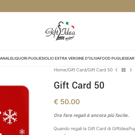
NTO DA APPLICARE NEL CHEKOUT:
PROMOGIFT15 FINO AL 31.08.26
IANALE
LIQUORI PUGLIESI
OLIO EXTRA VERGINE D’OLIVA
FOOD PUGLIESE
AR
Home
Gift Card
Gift Card 50
Gift Card 50
€
50.00
Ora fare regali è ancora più facile.
Quando regali la Gift Card di GiftIdeaPugl