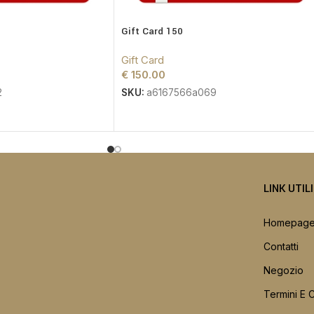
Gift Card 150
Gift Card
€
150.00
2
SKU:
a6167566a069
LINK UTIL
Homepag
Contatti
Negozio
Termini E 