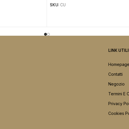
SKU:
CU
LINK UTIL
Homepag
Contatti
Negozio
Termini E 
Privacy Po
Cookies Po