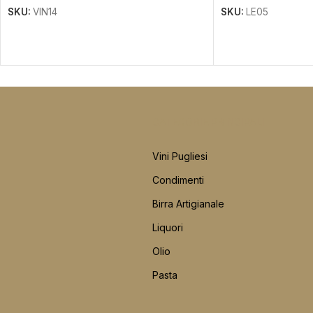
SKU:
VIN14
SKU:
LE05
CATEGORIE PRINCIPALI
Vini Pugliesi
Condimenti
Birra Artigianale
Liquori
Olio
Pasta