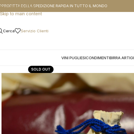
CODICE SCO
PPROFITTA DELLA SPEDIZIONE RAPIDA IN TUTTO IL MONDO
Skip to navigation
Skip to main content
Cerca
Servizio Clienti
VINI PUGLIESI
CONDIMENTI
BIRRA ARTIG
SOLD OUT