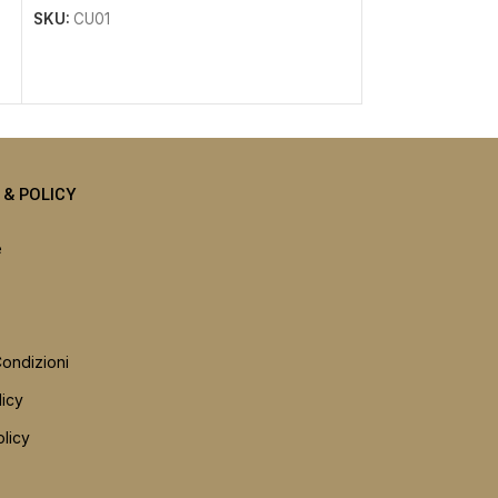
€
22.00
SKU:
CU01
SKU:
CU04
I & POLICY
e
Condizioni
licy
licy