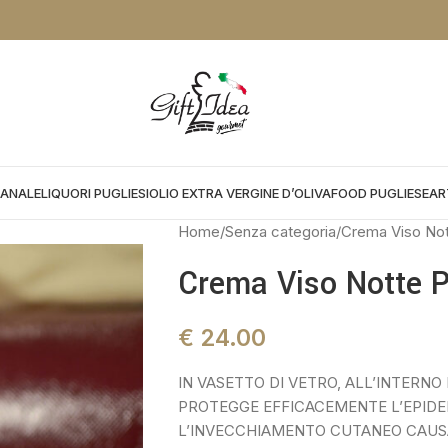
NTO DA APPLICARE NEL CHEKOUT:
PROMOGIFT15 FINO AL 31.08.26
IANALE
LIQUORI PUGLIESI
OLIO EXTRA VERGINE D’OLIVA
FOOD PUGLIESE
AR
Home
Senza categoria
Crema Viso Not
Crema Viso Notte P
€
24.00
IN VASETTO DI VETRO, ALL’INTERNO
PROTEGGE EFFICACEMENTE L’EPIDE
L’INVECCHIAMENTO CUTANEO CAUSA