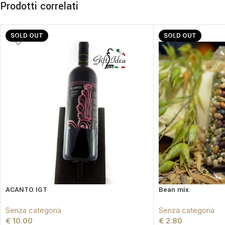
Prodotti correlati
SOLD OUT
SOLD OUT
ACANTO IGT
Bean mix
Senza categoria
Senza categoria
€
10.00
€
2.80