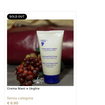
SOLD OUT
SOLD OUT
Crema Mani e Unghie
Crema Viso Giorn
Miste
Senza categoria
€
6.90
Senza categoria