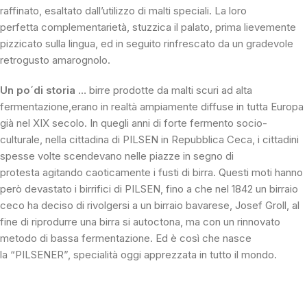
raffinato, esaltato dall’utilizzo di malti speciali. La loro
perfetta complementarietà, stuzzica il palato, prima lievemente
pizzicato sulla lingua, ed in seguito rinfrescato da un gradevole
retrogusto amarognolo.
Un po´di storia
… birre prodotte da malti scuri ad alta
fermentazione,erano in realtà ampiamente diffuse in tutta Europa
già nel XIX secolo. In quegli anni di forte fermento socio-
culturale, nella cittadina di PILSEN in Repubblica Ceca, i cittadini
spesse volte scendevano nelle piazze in segno di
protesta agitando caoticamente i fusti di birra. Questi moti hanno
però devastato i birrifici di PILSEN, fino a che nel 1842 un birraio
ceco ha deciso di rivolgersi a un birraio bavarese, Josef Groll, al
fine di riprodurre una birra si autoctona, ma con un rinnovato
metodo di bassa fermentazione. Ed è così che nasce
la “PILSENER”, specialità oggi apprezzata in tutto il mondo.