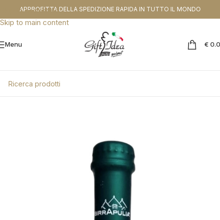
CODICE SCONTO DA APPLICARE NEL CHEKOUT:
PROMOGIFT15 FINO AL
APPROFITTA DELLA SPEDIZIONE RAPIDA IN TUTTO IL MONDO
Skip to navigation
31.08.26
Skip to main content
Menu
€
0.