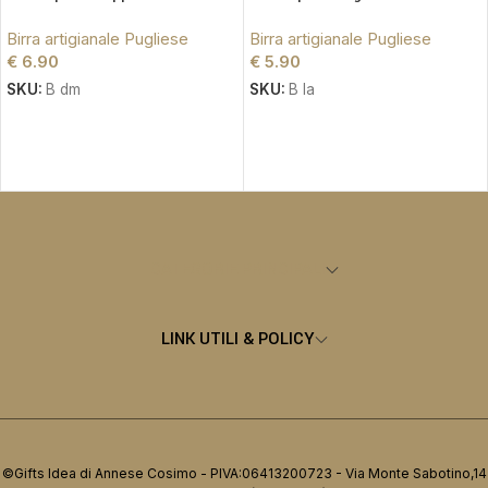
Birra artigianale Pugliese
Birra artigianale Pugliese
€
6.90
€
5.90
SKU:
B dm
SKU:
B la
AGGIUNGI AL CARRELLO
AGGIUNGI AL CARRELLO
CATEGORIE PRINCIPALI
LINK UTILI & POLICY
©Gifts Idea di Annese Cosimo - PIVA:06413200723 - Via Monte Sabotino,14