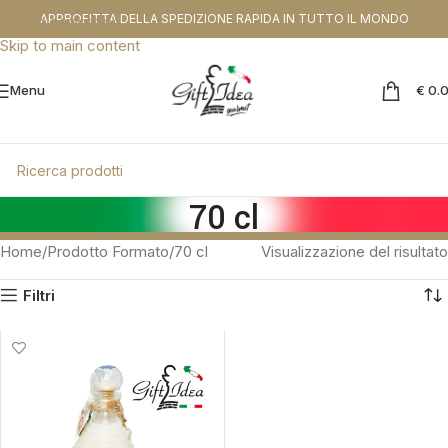
CODICE SCONTO DA APPLICARE NEL CHEKOUT:
PROMOGIFT15 FINO AL
APPROFITTA DELLA SPEDIZIONE RAPIDA IN TUTTO IL MONDO
Skip to navigation
31.08.26
Skip to main content
Menu
€
0.
70 cl
Home
Prodotto Formato
70 cl
Visualizzazione del risultato
Filtri