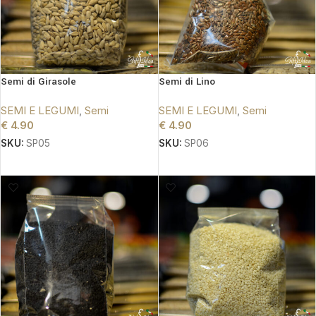
Semi di Girasole
Semi di Lino
SEMI E LEGUMI
,
Semi
SEMI E LEGUMI
,
Semi
€
4.90
€
4.90
SKU:
SP05
SKU:
SP06
AGGIUNGI AL CARRELLO
AGGIUNGI AL CARRELLO