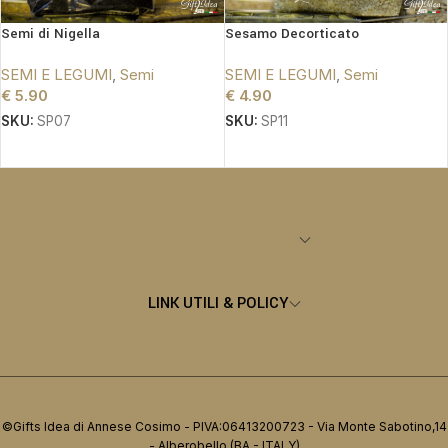
Semi di Nigella
Sesamo Decorticato
SEMI E LEGUMI
,
Semi
SEMI E LEGUMI
,
Semi
€
5.90
€
4.90
SKU:
SP07
SKU:
SP11
AGGIUNGI AL CARRELLO
AGGIUNGI AL CARRELLO
CATEGORIE PRINCIPALI
LINK UTILI & POLICY
©Gifts Idea di Annese Cosimo - PIVA:06413200723 - Via Monte Sabotino,14
- Alberobello (BA - ITALY)