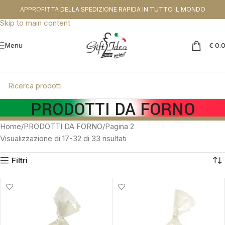
CODICE SCONTO DA APPLICARE NEL CHEKOUT:
PROMOGIFT15 FINO AL
APPROFITTA DELLA SPEDIZIONE RAPIDA IN TUTTO IL MONDO
Skip to navigation
31.08.26
Skip to main content
Menu
€
0.
PRODOTTI DA FORNO
Home
PRODOTTI DA FORNO
Pagina 2
Visualizzazione di 17-32 di 33 risultati
Filtri