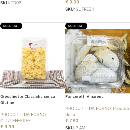
€
9.99
SKU:
TD02
SKU:
GL FREE 1
AGGIUNGI AL CARRELLO
LEGGI TUTTO
SOLD OUT
SOLD OUT
Orecchiette Classiche senza
Panzerotti Amarena
Glutine
PRODOTTI DA FORNO
,
Prodotti
PRODOTTI DA FORNO
,
dolci
GLUTEN-FREE
€
7.80
€
9.99
SKU:
P AM