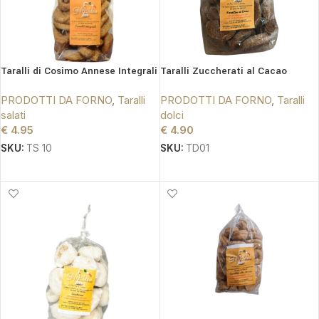
Taralli di Cosimo Annese Integrali
Taralli Zuccherati al Cacao
PRODOTTI DA FORNO
,
Taralli
PRODOTTI DA FORNO
,
Taralli
salati
dolci
€
4.95
€
4.90
SKU:
TS 10
SKU:
TD01
AGGIUNGI AL CARRELLO
AGGIUNGI AL CARRELLO