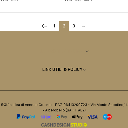
LEGGI TUTTO
LEGGI TUTTO
←
1
2
3
→
CATEGORIE PRINCIPALI
LINK UTILI & POLICY
©Gifts Idea di Annese Cosimo - PIVA:06413200723 - Via Monte Sabotino,14
- Alberobello (BA - ITALY)