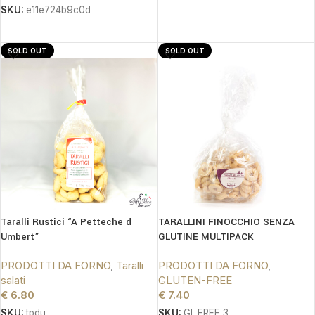
SKU:
e11e724b9c0d
LEGGI TUTTO
LEGGI TUTTO
SOLD OUT
SOLD OUT
Taralli Rustici “A Petteche d
TARALLINI FINOCCHIO SENZA
Umbert”
GLUTINE MULTIPACK
PRODOTTI DA FORNO
,
Taralli
PRODOTTI DA FORNO
,
salati
GLUTEN-FREE
€
6.80
€
7.40
SKU:
tpdu
SKU:
GL.FREE 3