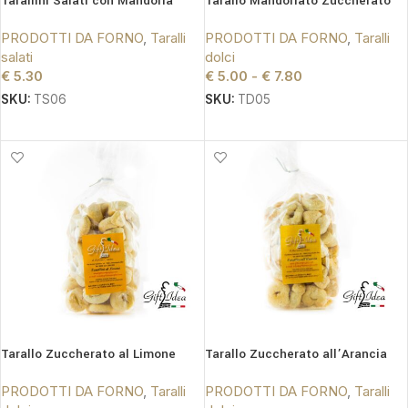
Tarallini Salati con Mandorla
Tarallo Mandorlato Zuccherato
PRODOTTI DA FORNO
,
Taralli
PRODOTTI DA FORNO
,
Taralli
salati
dolci
€
5.30
€
5.00
-
€
7.80
SKU:
TS06
SKU:
TD05
AGGIUNGI AL CARRELLO
SCEGLI
Tarallo Zuccherato al Limone
Tarallo Zuccherato all’Arancia
PRODOTTI DA FORNO
,
Taralli
PRODOTTI DA FORNO
,
Taralli