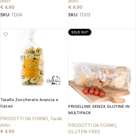
dolci
dolci
€
4.90
€
4.90
SKU:
TD04
SKU:
TD03
AGGIUNGI AL CARRELLO
AGGIUNGI AL CARRELLO
SOLD OUT
Tarallo Zuccherato Arancia e
Cacao
FRISELLINE SENZA GLUTINE IN
MULTIPACK
PRODOTTI DA FORNO
,
Taralli
dolci
PRODOTTI DA FORNO
,
€
4.90
GLUTEN-FREE