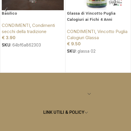
Basilico
Glassa di Vincotto Puglia
Calogiuri ai Fichi 4 Anni
CONDIMENTI
,
Condimenti
secchi della tradizione
CONDIMENTI
,
Vincotto Puglia
€
3.90
Calogiuri Glassa
€
9.50
SKU:
64bf6a862303
SKU:
glassa 02
AGGIUNGI AL CARRELLO
AGGIUNGI AL CARRELLO
CATEGORIE PRINCIPALI
LINK UTILI & POLICY