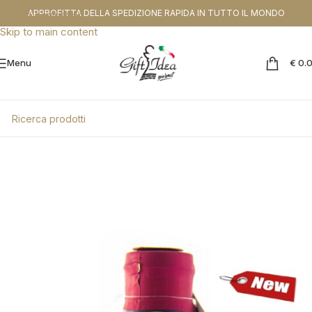
CODICE SCONTO DA APPLICARE NEL CHEKOUT:
PROMOGIFT15 FINO AL
APPROFITTA DELLA SPEDIZIONE RAPIDA IN TUTTO IL MONDO
Skip to navigation
31.08.26
Skip to main content
Menu
€
0.