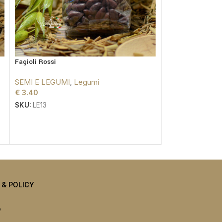
Fagioli Rossi
Fave con Guscio
SEMI E LEGUMI
,
Legumi
SEMI E LEGUMI
€
3.40
€
3.40
SKU:
LE13
SKU:
LE14
I & POLICY
e