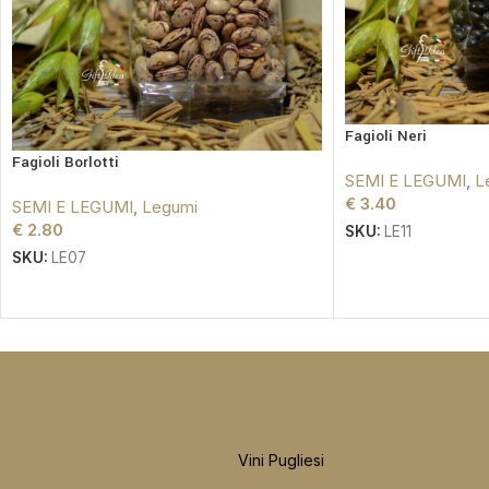
Fagioli Neri
Fagioli Borlotti
SEMI E LEGUMI
,
L
€
3.40
SEMI E LEGUMI
,
Legumi
€
2.80
SKU:
LE11
SKU:
LE07
CATEGORIE PRINCIPALI
Vini Pugliesi