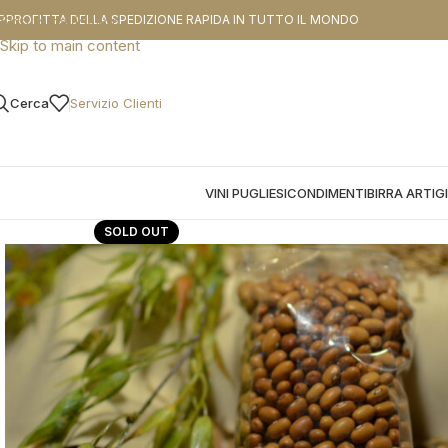
CODICE SCO
PPROFITTA DELLA SPEDIZIONE RAPIDA IN TUTTO IL MONDO
Skip to navigation
Skip to main content
Cerca
Servizio Clienti
VINI PUGLIESI
CONDIMENTI
BIRRA ARTIG
SOLD OUT