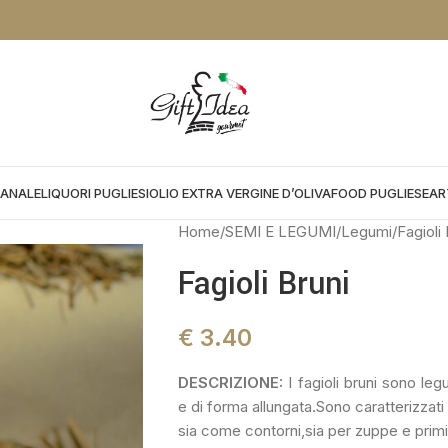
NTO DA APPLICARE NEL CHEKOUT:
PROMOGIFT15 FINO AL 31.08.26
IANALE
LIQUORI PUGLIESI
OLIO EXTRA VERGINE D’OLIVA
FOOD PUGLIESE
AR
Home
SEMI E LEGUMI
Legumi
Fagioli 
Fagioli Bruni
€
3.40
DESCRIZIONE:
I fagioli bruni sono le
e di forma allungata.Sono caratterizzat
sia come contorni,sia per zuppe e primi 