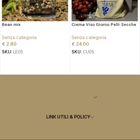
Bean mix
Crema Viso Giorno Pelli Secche
Senza categoria
Senza categoria
€
2.80
€
24.00
SKU:
LE05
SKU:
CU05
LEGGI TUTTO
LEGGI TUTTO
CATEGORIE PRINCIPALI
LINK UTILI & POLICY